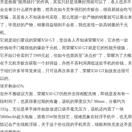
齐是抱着“能用就行”的作风，其实只好是清爽好用就可以了，各人也并不
会去眷注什么硬件参数，然而在如今竞争强烈的市蚁合，很容易就会吃亏
受骗，若是各人不知谈奈何采取，那么笔据一款产物的销量就可以看出来
了，毕竟好的产物，销量得益细则不会差，我也发现一款高销量的千元
机。
它就是咱们要说的荣耀X50 GT，坚信各人齐知谈荣耀X50，它亦然一款
价钱动手门槛很低的爆款千元机，而荣耀X50 GT就是它的性能升级版，
它开始订价卖到了1999元起，但如今也曾跌至“冰点价”了，荣耀为了大概
在千元机市蚁合获取一个好得益，亦然不吝利润调低这款手机的价钱，关
于咱们许多等等党来说，只可说再次恭喜了，荣耀X50 GT如故发达很可
以的。
张开剩余65%
在外不雅磋议方面，荣耀X50 GT仍然作念得相配先锋，即就是发布有一
段时间了，也莫得要过期的有趣，该机的厚度仅为7.98mm，分量约为
192g，无论是单手操作如故放进口袋齐毫无压力，该机还内置了一块
5800mAh超大电板，搭救35W快充技艺，很难思象在轻浮手机中，也无用
惦记会产生续航浮躁，关于这个价位段的手机而言，续航和快充发达齐是