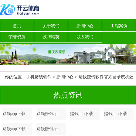
首页
关于我们
新闻中心
工程案例
荣誉资质
诚聘精英
联系我们
你的位置：
手机赌钱软件
>
新闻中心
> 赌钱赚钱软件官方登录该机还
内置了一块5800mAh超大电板-手机赌钱软件
热点资讯
赌钱app下载专利央求号为CN202322870199.0-手机赌钱软件
赌钱赚钱app尽在新浪财经APP -手机赌钱软件
赌钱app下载港区省级政协委员联谊会第七届理事会赴任庆典在港举行-手机赌钱软件
赌钱app下载五角场街道将从“人人践行-手机赌钱软件
赌钱app下载再次提示大家一定要通过正规渠说念查询和办理征信业务-手机赌钱软件
赌钱赚钱app全镇共调遣危急区域巨匠123东谈主-手机赌钱软件