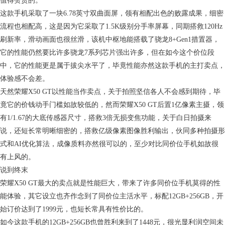
值得赞赏的。
这款手机采取了一块6.78英寸双曲面屏，领有相配出色的败露成果，细密
流程也相配高，这是因为它采取了1.5K级别分手率屏幕，同期搭救120Hz
刷新率，滑动画面也很丝滑，该机中枢地能搭载了骁龙8+Gen1措置器，
它的性能仍然要比许多骁龙7系列芯片强出许多，但在如今这个价位段
中，它的性能更是属于拔尖水平了，毕竟性能亦然这款手机的主打卖点，
体验感不会差。
天然荣耀X50 GT以性能当作卖点，关于拍照坚信各人不会感到期待，毕
竟它的价钱动手门槛如故较低的，然而荣耀X50 GT后置1亿像素主摄，领
有1/1.67的大底传感器尺寸，搭救3倍无损变焦功能，关于白日拍摄来
说，还短长常明晰细密的，搭救亿级像素图像胜利输出，伙同多种拍摄形
式和AI优化算法，成像质料亦然很可以的，至少对比同价位手机如故很
有上风的。
说到终末
荣耀X50 GT最大的卖点就是性能巨大，带来了许多同价位手机莫得的性
能体验，其它设立也齐作念到了同价位主活水平，标配12GB+256GB，开
始订价达到了1999元，也短长常具有性价比的。
如今这款手机的12GB+256GB也曾胜利来到了1448元，很光显利润空间未