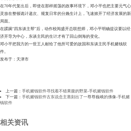
在70年代复出后，即使在那样摇荡的政事环境下，邓小平也把主要元气心
灵放在整顿诡计递次、规复日常的分娩生计上，飞速掀开了经济发展的新
局面。
在蹂躏“四东谈主帮”后，动作校阅盛开总联想师，邓小平明确提议要以经
济开导为中心，东谈主民的生计才有了回山倒海的变化。
邓小平把我方的一世王人献给了他所可爱的故国和东谈主民手机赌钱软
件。
发布于：天津市
上一篇：
手机赌钱软件寻找着不错果腹的野菜-手机赌钱软件
下一篇：
手机赌钱软件古东说念主凿刻出了一尊尊巍峨的佛像-手机赌
钱软件
相关资讯