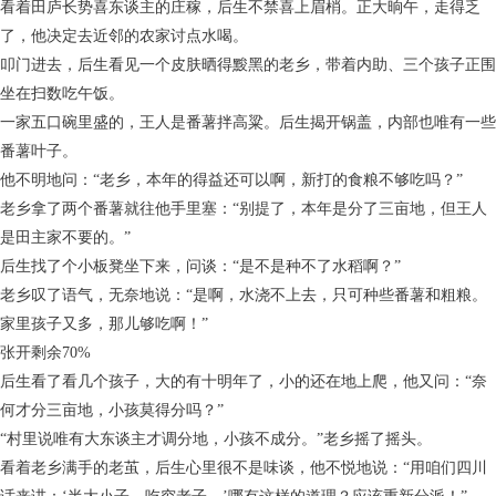
看着田庐长势喜东谈主的庄稼，后生不禁喜上眉梢。正大晌午，走得乏
了，他决定去近邻的农家讨点水喝。
叩门进去，后生看见一个皮肤晒得黢黑的老乡，带着内助、三个孩子正围
坐在扫数吃午饭。
一家五口碗里盛的，王人是番薯拌高粱。后生揭开锅盖，内部也唯有一些
番薯叶子。
他不明地问：“老乡，本年的得益还可以啊，新打的食粮不够吃吗？”
老乡拿了两个番薯就往他手里塞：“别提了，本年是分了三亩地，但王人
是田主家不要的。”
后生找了个小板凳坐下来，问谈：“是不是种不了水稻啊？”
老乡叹了语气，无奈地说：“是啊，水浇不上去，只可种些番薯和粗粮。
家里孩子又多，那儿够吃啊！”
张开剩余70%
后生看了看几个孩子，大的有十明年了，小的还在地上爬，他又问：“奈
何才分三亩地，小孩莫得分吗？”
“村里说唯有大东谈主才调分地，小孩不成分。”老乡摇了摇头。
看着老乡满手的老茧，后生心里很不是味谈，他不悦地说：“用咱们四川