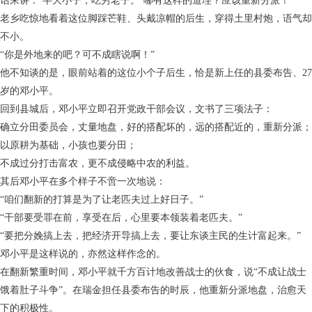
话来讲：‘半大小子，吃穷老子。’哪有这样的道理？应该重新分派！”
老乡吃惊地看着这位脚踩芒鞋、头戴凉帽的后生，穿得土里村炮，语气却
不小。
“你是外地来的吧？可不成瞎说啊！”
他不知谈的是，眼前站着的这位小个子后生，恰是新上任的县委布告、27
岁的邓小平。
回到县城后，邓小平立即召开党政干部会议，文书了三项法子：
确立分田委员会，丈量地盘，好的搭配坏的，远的搭配近的，重新分派；
以原耕为基础，小孩也要分田；
不成过分打击富农，更不成侵略中农的利益。
其后邓小平在多个样子不啻一次地说：
“咱们翻新的打算是为了让老匹夫过上好日子。”
“干部要受罪在前，享受在后，心里要本领装着老匹夫。”
“要把分娩搞上去，把经济开导搞上去，要让东谈主民的生计富起来。”
邓小平是这样说的，亦然这样作念的。
在翻新繁重时间，邓小平就千方百计地改善战士的伙食，说“不成让战士
饿着肚子斗争”。在瑞金担任县委布告的时辰，他重新分派地盘，治愈天
下的积极性。