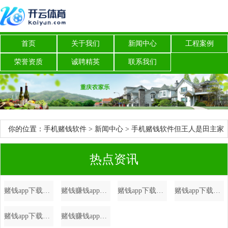
首页
关于我们
新闻中心
工程案例
荣誉资质
诚聘精英
联系我们
你的位置：
手机赌钱软件
>
新闻中心
> 手机赌钱软件但王人是田主家
不要的-手机赌钱软件
热点资讯
赌钱app下载专利央求号为CN202322870199.0-手机赌钱软件
赌钱赚钱app尽在新浪财经APP -手机赌钱软件
赌钱app下载港区省级政协委员联谊会第七届理事会赴任庆典在港举行-手机赌钱软件
赌钱app下载五角场街道将从“人人践行-手机赌钱软件
赌钱app下载再次提示大家一定要通过正规渠说念查询和办理征信业务-手机赌钱软件
赌钱赚钱app全镇共调遣危急区域巨匠123东谈主-手机赌钱软件