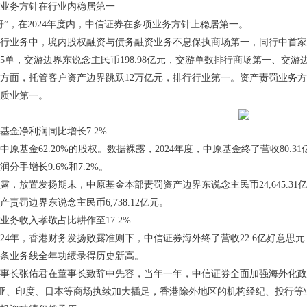
务方针在行业内稳居第一
，在2024年度内，中信证券在多项业务方针上稳居第一。
业务中，境内股权融资与债务融资业务不息保执商场第一，同行中首家终
5单，交游边界东说念主民币198.98亿元，交游单数排行商场第一、交游
面，托管客户资产边界跳跃12万亿元，排行行业第一。资产责罚业务方
质业第一。
金净利润同比增长7.2%
金62.20%的股权。数据裸露，2024年度，中原基金终了营收80.31亿
分手增长9.6%和7.2%。
，放置发扬期末，中原基金本部责罚资产边界东说念主民币24,645.31亿
责罚边界东说念主民币6,738.12亿元。
收入孝敬占比耕作至17.2%
4年，香港财务发扬败露准则下，中信证券海外终了营收22.6亿好意思元，净
条业务线全年功绩录得历史新高。
长张佑君在董事长致辞中先容，当年一年，中信证券全面加强海外化政
东南亚、印度、日本等商场执续加大插足，香港除外地区的机构经纪、投行