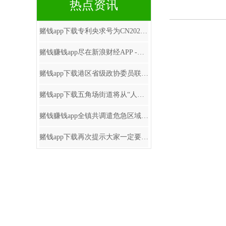
热点资讯
赌钱app下载专利央求号为CN202322870199.0-手机赌钱软件
赌钱赚钱app尽在新浪财经APP -手机赌钱软件
赌钱app下载港区省级政协委员联谊会第七届理事会赴任庆典在港举行-手机赌钱软件
赌钱app下载五角场街道将从“人人践行-手机赌钱软件
赌钱赚钱app全镇共调遣危急区域巨匠123东谈主-手机赌钱软件
赌钱app下载再次提示大家一定要通过正规渠说念查询和办理征信业务-手机赌钱软件