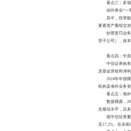
看点三：多项业
动作券业“一哥”
其中，投资银行
要紧资产重组交游
钞票责罚业务方
管子公司），保本
看点四：中原基
中信证券执有中原基
原基金营收和净利润
2024年年报裸露
机构及海外业务资产
看点五：海外业务
数据裸露，202
史最佳水平，且多
据中信证券董事
至17.2%。在