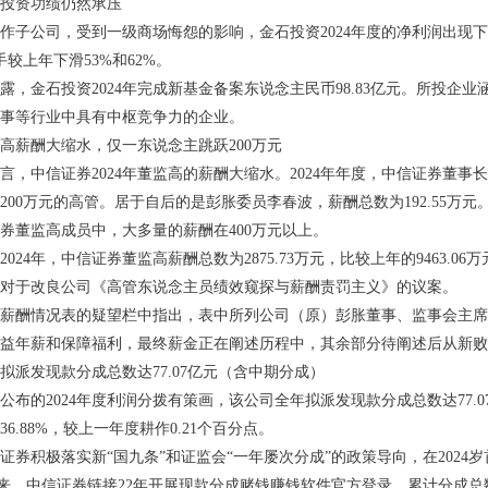
资功绩仍然承压
公司，受到一级商场悔怨的影响，金石投资2024年度的净利润出现下滑。
分手较上年下滑53%和62%。
露，金石投资2024年完成新基金备案东说念主民币98.83亿元。所投
事等行业中具有中枢竞争力的企业。
薪酬大缩水，仅一东说念主跳跃200万元
言，中信证券2024年董监高的薪酬大缩水。2024年年度，中信证券董事长
200万元的高管。居于自后的是彭胀委员李春波，薪酬总数为192.55万
券董监高成员中，大多量的薪酬在400万元以上。
4年，中信证券董监高薪酬总数为2875.73万元，比较上年的9463.06万
对于改良公司《高管东说念主员绩效窥探与薪酬责罚主义》的议案。
酬情况表的疑望栏中指出，表中所列公司（原）彭胀董事、监事会主席
益年薪和保障福利，最终薪金正在阐述历程中，其余部分待阐述后从新败
发现款分成总数达77.07亿元（含中期分成）
的2024年度利润分拨有策画，该公司全年拟派发现款分成总数达77.0
6.88%，较上一年度耕作0.21个百分点。
积极落实新“国九条”和证监会“一年屡次分成”的政策导向，在2024岁首次
市以来，中信证券链接22年开展现款分成赌钱赚钱软件官方登录，累计分成总