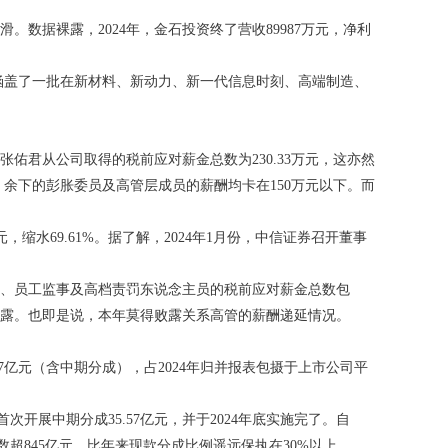
数据裸露，2024年，金石投资终了营收89987万元，净利
企业涵盖了一批在新材料、新动力、新一代信息时刻、高端制造、
张佑君从公司取得的税前应对薪金总数为230.33万元，这亦然
元。余下的彭胀委员及高管层成员的薪酬均卡在150万元以下。而
元，缩水69.61%。据了解，2024年1月份，中信证券召开董事
、员工监事及高档责罚东说念主员的税前应对薪金总数包
露。也即是说，本年莫得败露关系高管的薪酬递延情况。
7亿元（含中期分成），占2024年归并报表包摄于上市公司平
开展中期分成35.57亿元，并于2024年底实施完了。自
数超845亿元，比年来现款分成比例遥远保执在30%以上。