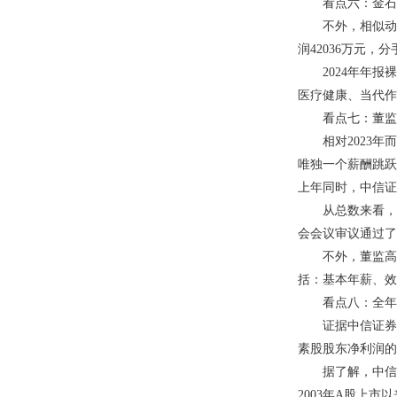
看点六：金石投
不外，相似动作子
润42036万元，
2024年年报裸
医疗健康、当代作
看点七：董监高
相对2023年而
唯独一个薪酬跳跃
上年同时，中信证
从总数来看，202
会会议审议通过了
不外，董监高薪
括：基本年薪、效
看点八：全年拟派
证据中信证券公布
素股股东净利润的3
据了解，中信证券
2003年A股上