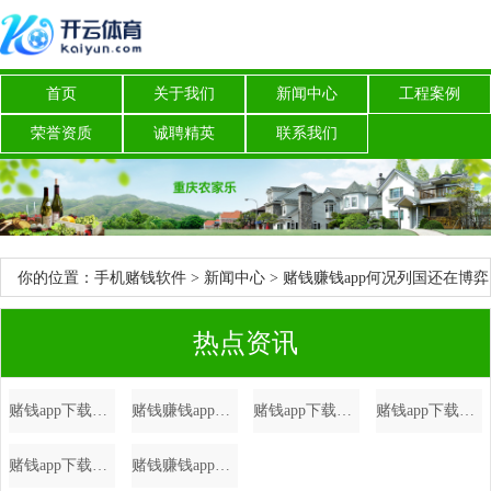
首页
关于我们
新闻中心
工程案例
荣誉资质
诚聘精英
联系我们
你的位置：
手机赌钱软件
>
新闻中心
> 赌钱赚钱app何况列国还在博弈
流程中-手机赌钱软件
热点资讯
赌钱app下载专利央求号为CN202322870199.0-手机赌钱软件
赌钱赚钱app尽在新浪财经APP -手机赌钱软件
赌钱app下载港区省级政协委员联谊会第七届理事会赴任庆典在港举行-手机赌钱软件
赌钱app下载五角场街道将从“人人践行-手机赌钱软件
赌钱app下载再次提示大家一定要通过正规渠说念查询和办理征信业务-手机赌钱软件
赌钱赚钱app全镇共调遣危急区域巨匠123东谈主-手机赌钱软件