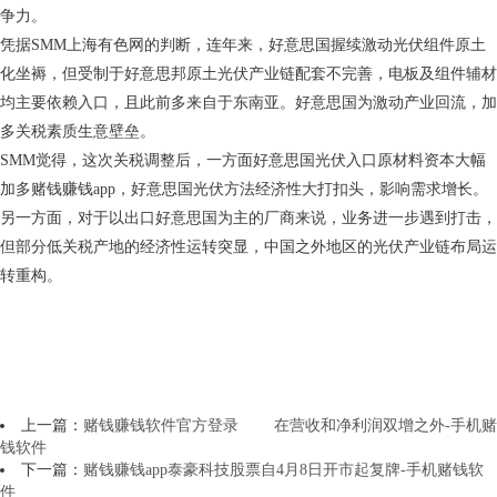
争力。
凭据SMM上海有色网的判断，连年来，好意思国握续激动光伏组件原土
化坐褥，但受制于好意思邦原土光伏产业链配套不完善，电板及组件辅材
均主要依赖入口，且此前多来自于东南亚。好意思国为激动产业回流，加
多关税素质生意壁垒。
SMM觉得，这次关税调整后，一方面好意思国光伏入口原材料资本大幅
加多赌钱赚钱app，好意思国光伏方法经济性大打扣头，影响需求增长。
另一方面，对于以出口好意思国为主的厂商来说，业务进一步遇到打击，
但部分低关税产地的经济性运转突显，中国之外地区的光伏产业链布局运
转重构。
上一篇：
赌钱赚钱软件官方登录 在营收和净利润双增之外-手机赌
钱软件
下一篇：
赌钱赚钱app泰豪科技股票自4月8日开市起复牌-手机赌钱软
件