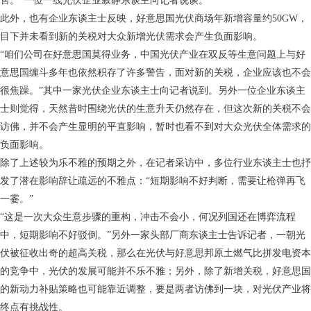
售。”一位一线光伏企业寂静东谈主向记者说谈。
此外，也有企业东谈主士反映，好意思国光伏商场年新增容量约50GW，
目下并未看到新的关税对大众新增光伏需求会产生负面影响。
“咱们公司在好意思国莫得业务，中国光伏产业在双反等生意问题上与好
意思国缠斗多年也依然积存了许多警告，面对新的关税，企业应该也不会
很焦躁。”其中一家光伏企业东谈主士向记者说到。另外一位企业东谈主
士则觉得，天然昔时围绕光伏的生意升天仍然存在，但这次新的关税不会
访佛，并不会产生显明的平直影响，暂时也看不到对大众光伏全体需求的
负面影响。
除了上述较为乐不雅的预期之外，在记者采访中，多位行业东谈主士也抒
发了潜在影响辞让疏远的不雅点：“短期影响不好判断，需要让枪弹再飞
一霎。”
“这是一次大众生意步骤的重构，冲击不会小，何况列国还在博弈流程
中，短期影响不好驳倒。”另外一家头部厂商东谈主士告诉记者，一朝光
伏被征收出奇的超高关税，那么在光伏与好意思邦原土燃气比拼发电资本
的竞争中，光伏的发展可能并不乐不雅；另外，除了新增关税，好意思国
的新动力补贴策略也可能靠近调整，要是两者访佛到一块，对光伏产业将
终点有挑战性。