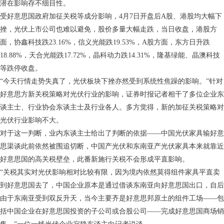
潜在影响存不细目性。
受好意思国政府加征关税等成分影响，4月7日开盘后A股、港股均大幅下
挫，光伏上市公司也难以避免，股价多量大幅走跌，当日收盘，港股方
面，协鑫科技跌23.16%，信义光能跌19.53%，A股方面，东方日升跌
18.88%，天合光能跌17.72%，晶科动力跌14.31%，隆基绿能、晶澳科技
等跌停收盘。
“今天行情走势失真了，光伏板块下挫亦然受到系统性焦躁的影响。”针对
好意思方新关税策略对光伏行业的影响，证券时报记者相干了多位企业东
谈主士、行业协会东谈主士及行业各人。多方觉得，新的加征关税策略对
光伏行业影响不大。
对于这一判断，业内东谈主士给出了判断的依据——中国光伏家具输好意
思渠谈此前依然被围追切断，中国产光伏和东南亚产光伏家具本来就靠近
好意思国的高关税壁垒，此番新施行关税不会形成平直影响。
“关税其实对光伏影响相对比较有限，因为境内依然莫得组件家具平直卖
到好意思国去了，中国企业原本是通过借谈东南亚向好意思国出口，自后
由于东南亚受到双反升天，当今主要齐是好意思邦原土的组件工场——包
括中国企业在好意思国投资的子公司或合股公司——完成好意思国商场销