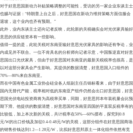
对于好意思国新动力补贴策略调整的可能性，受访的另一家企业东谈主士
也赐与证据：“特朗普上台之后，好意思国在新动力维持策略方面信服会
退坡，这个业内也齐有预期。”
此外，业内东谈主士还向记者反映，此轮新的关税确实会对光伏家具输好
意思的供应链资本有一些影响。
值得一提的是，此轮关税对东南亚输好意思光伏家具的影响还有争论，业
内成见并不联合。一位不肯具名的分析师向记者示意，中国叛逆直对好意
思国出口光伏家具，但由于好意思国对东南亚的最新关税税率也很高，是
以对这部分家具会产生影响。其提供的数据清楚，好意思国入口组件的
70%—80%来自东南亚。
而在中国有色金属工业协会硅业各人组副主任吕锦标看来，由于好意思国
国内无替代产能，税率相对低的东南亚产组件仍然会出口好意思国，好意
思国光伏电站投资商将为高税率买单，同期，好意思邦本年装机量会比预
期下滑。他提供的数据清楚，好意思国对东南亚四国的平直双反税率有的
比较低，加上本次新的关税，共计税率在50%—60%摆布，探究到0.8
元/W的出口价钱及加征0.4-0.48元/W的关税，这部分组件在好意思国商场
的销售价钱达到1.2—1.28元/W，比拟好意思邦原土一体化组件依然有竞